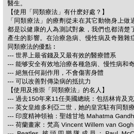
醫生。
【使用「同類療法」有什麽好處？】
「同類療法」的療劑從未在其它動物身上做
都是以健康的人為測試對象，我們也都清楚
產生的影響。在治療急病、慢性病及奇難雜
同類療法的優點︰
--- 世界上最省錢及又最有效的醫療體系
--- 能够安全有效地治療各種急病、慢性病和
--- 絕無任何副作用，不會傷害身體
--- 可以改善對傳染病的抵抗力
【使用及推崇「同類療法」的名人】
--- 過去150年來11任美國總統：包括林肯及
--- 英女皇維多利亞二世，她的皇宮駐有同類
--- 印度精神領袖：聖雄甘地 Mahatma Gandh
--- 荷蘭畫家：梵高 Vincent Willem van Gogh
--- Beatles 披頭四樂隊成員：Paul McCar