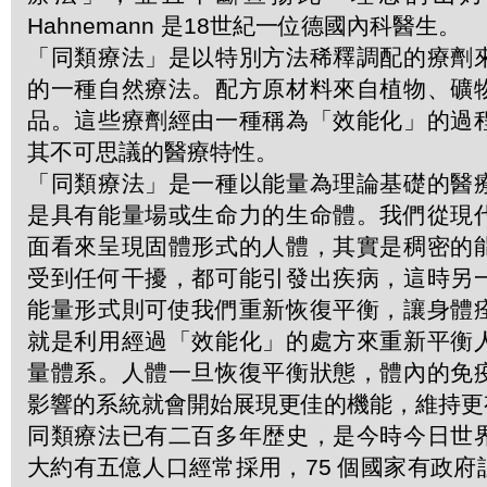
Hahnemann 是18世紀一位德國內科醫生。
「同類療法」是以特別方法稀釋調配的療劑
的一種自然療法。配方原材料來自植物、礦
品。這些療劑經由一種稱為「效能化」的過
其不可思議的醫療特性。
「同類療法」是一種以能量為理論基礎的醫
是具有能量場或生命力的生命體。我們從現
面看來呈現固體形式的人體，其實是稠密的
受到任何干擾，都可能引發出疾病，這時另
能量形式則可使我們重新恢復平衡，讓身體
就是利用經過「效能化」的處方來重新平衡
量體系。人體一旦恢復平衡狀態，體內的免
影響的系統就會開始展現更佳的機能，維持更
同類療法已有二百多年歴史，是今時今日世
大約有五億人口經常採用，75 個國家有政