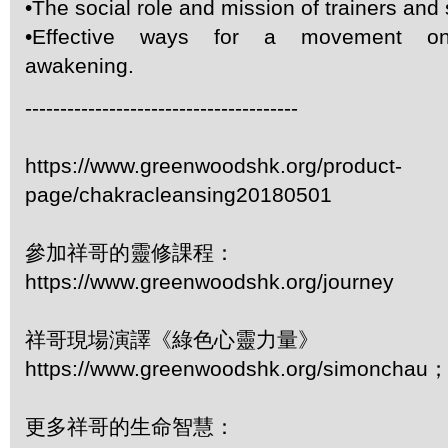
•The social role and mission of trainers and 
•Effective ways for a movement on 
awakening.
---------------------------------------
https://www.greenwoodshk.org/product-
page/chakracleansing20180501
參加祥哥的靈修課程：
https://www.greenwoodshk.org/journey
祥哥現場演譯《綠色心靈力量》
https://www.greenwoodshk.org/simonc
更多祥哥的生命智慧：