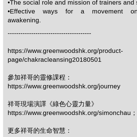
•The social role and mission of trainers and 
•Effective ways for a movement on 
awakening.
---------------------------------------
https://www.greenwoodshk.org/product-
page/chakracleansing20180501
參加祥哥的靈修課程：
https://www.greenwoodshk.org/journey
祥哥現場演譯《綠色心靈力量》
https://www.greenwoodshk.org/simonc
更多祥哥的生命智慧：