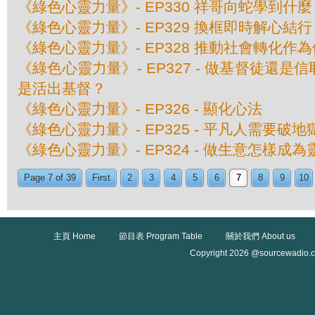
《綠色心靈力量》- EP330 祥哥向蛇學到什麼
《綠色心靈力量》- EP329 換框即時解心結行
《綠色心靈力量》- EP328 推動社會轉化作
《綠色心靈力量》- EP327 - 做基督徒還
是活出基督？
《綠色心靈力量》- EP326 - 顯化心法
《綠色心靈力量》- EP325 - 平凡人需要破
《綠色心靈力量》- EP324 - 做生意怎樣成
Page 7 of 39
First
2
3
4
5
6
7
8
9
10
主頁 Home
節目表 Program Table
關於我們 About us
Copyright 2026 @sourcewadio.