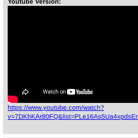
Youtube Version:
https://www.youtube.com/watch?
v=7DKhKAr80FQ&list=PLe16As5Ua4xpdsE