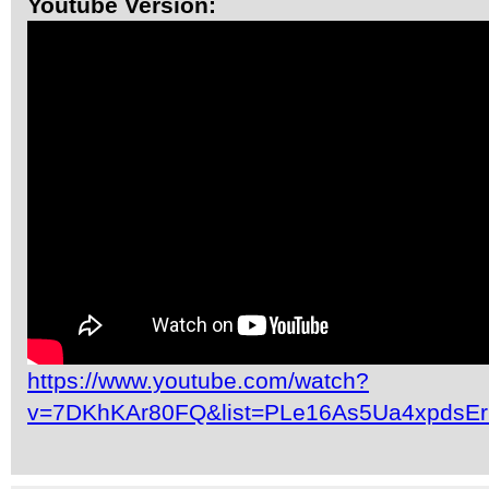
Youtube Version:
https://www.youtube.com/watch?
v=7DKhKAr80FQ&list=PLe16As5Ua4xpdsE