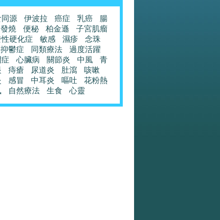
食同源
伊波拉
癌症
乳癌
腸
發燒
便秘
柏金遜
子宮肌瘤
發性硬化症
敏感
濕疹
念珠
抑鬱症
同類療法
過度活躍
閉症
心臟病
關節炎
中風
青
眼
痔瘡
尿道炎
肚瀉
咳嗽
炎
感冒
中耳炎
嘔吐
花粉熱
風
自然療法
生食
心靈