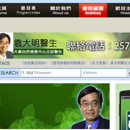
法治社會並不等同公正社會
自家教育合法化-推動多元化教育，全民學卷制
《自然療法與你》
《靈丹妙藥的同類療法》
《自力更新》
袁大明醫生