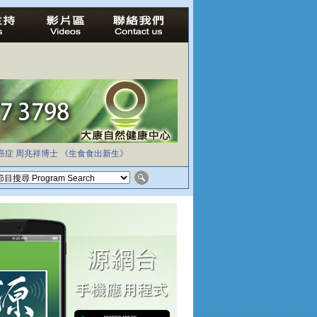
癌症
周兆祥博士
《生食食出新生》