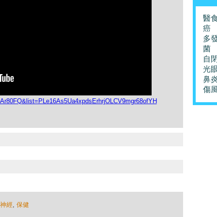
醫
癌
多
菌
自
光
鼻
傷
hKAr80FQ&list=PLe16As5Ua4xpdsErhrjOLCV9mgr68ofYH
神經
,
保健