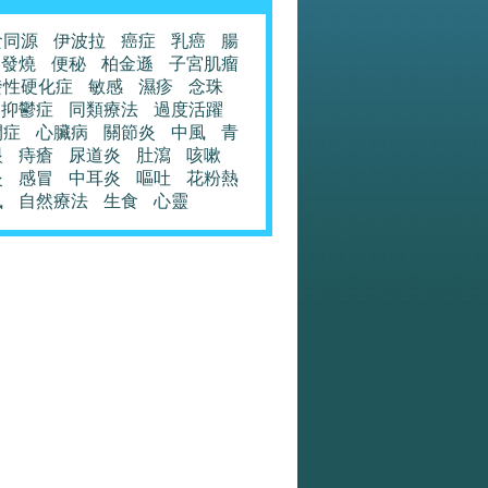
食同源
伊波拉
癌症
乳癌
腸
發燒
便秘
柏金遜
子宮肌瘤
發性硬化症
敏感
濕疹
念珠
抑鬱症
同類療法
過度活躍
閉症
心臟病
關節炎
中風
青
眼
痔瘡
尿道炎
肚瀉
咳嗽
炎
感冒
中耳炎
嘔吐
花粉熱
風
自然療法
生食
心靈