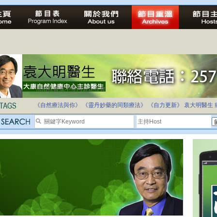
法治社會並不等同公正社會
自家教育合法化-推動多元化教育，全民學卷制
《自然療法與你》
《靈丹妙藥的同類療法》
《自力更新》
袁大明醫生