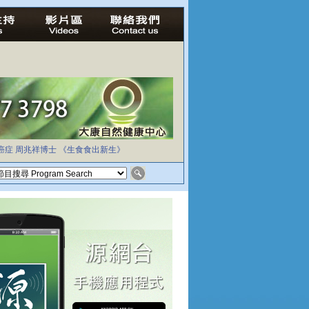
癌症
周兆祥博士
《生食食出新生》