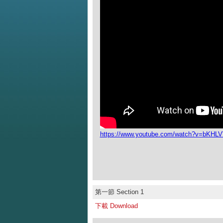
https://www.youtube.com/watch?v=bKH
第一節 Section 1
下載 Download