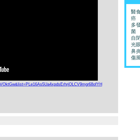
醫
癌
多
菌
自
光
鼻
傷
LVVOktGw&list=PLe16As5Ua4xpdsErhrjOLCV9mgr68ofYH