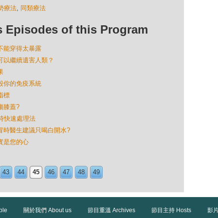
勢療法
,
同類療法
isodes of this Program
麼不能穿得太暴露
苗仍可以繼續遺害人類？
果
摧毀你的免疫系統
指標
傷膝蓋?
4小時快速處理法
人感冒時醫生建議只喝白開水?
其實是您的心
43
44
45
46
47
48
49
ble
關於我們 About us
節目重溫 Archives
節目主持 Hosts
影片