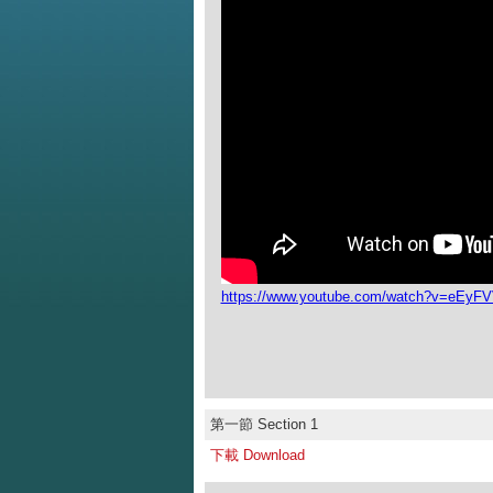
https://www.youtube.com/watch?v=eEyF
第一節 Section 1
下載 Download