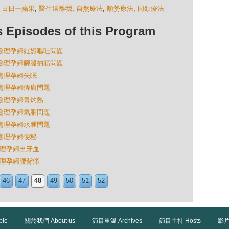
,
日日一蘋果
,
醫生遠離我
,
自然療法
,
順勢療法
,
同類療法
isodes of this Program
怎様處理孕婦妊娠嘔吐問題
怎様處理孕婦腳腿抽筋問題
様處理孕婦失眠
怎様處理孕婦痔瘡問題
様處理孕婦胃灼熱
怎様處理孕婦氣脹問題
怎様處理孕婦水腫問題
様處理孕婦便秘
處理孕婦出牙血
處理孕婦腰背痛
46
47
48
49
50
51
52
ble
關於我們 About us
節目重溫 Archives
節目主持 Hosts
影片