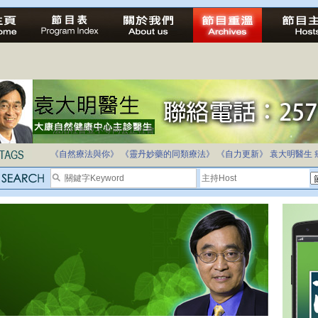
法治社會並不等同公正社會
自家教育合法化-推動多元化教育，全民學卷制
《自然療法與你》
《靈丹妙藥的同類療法》
《自力更新》
袁大明醫生