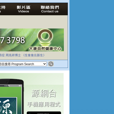
癌症
周兆祥博士
《生食食出新生》