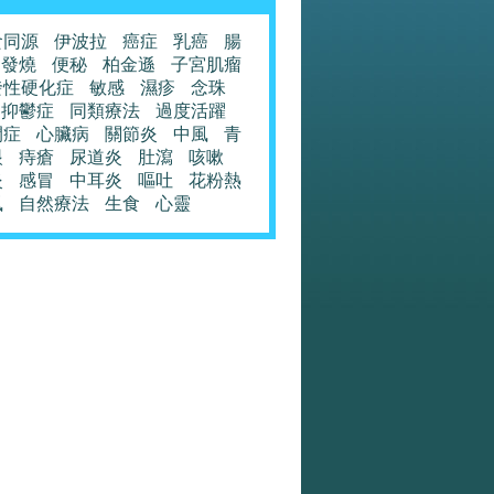
食同源
伊波拉
癌症
乳癌
腸
發燒
便秘
柏金遜
子宮肌瘤
發性硬化症
敏感
濕疹
念珠
抑鬱症
同類療法
過度活躍
閉症
心臟病
關節炎
中風
青
眼
痔瘡
尿道炎
肚瀉
咳嗽
炎
感冒
中耳炎
嘔吐
花粉熱
風
自然療法
生食
心靈