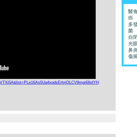
醫
癌
多
菌
自
光
鼻
傷
VVTXi5A&list=PLe16As5Ua4xpdsErhrjOLCV9mgr68ofYH