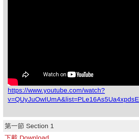
https://www.youtube.com/watch?
v=QUyJuOwIUmA&list=PLe16As5Ua4xpdsE
第一節 Section 1
下載 Download