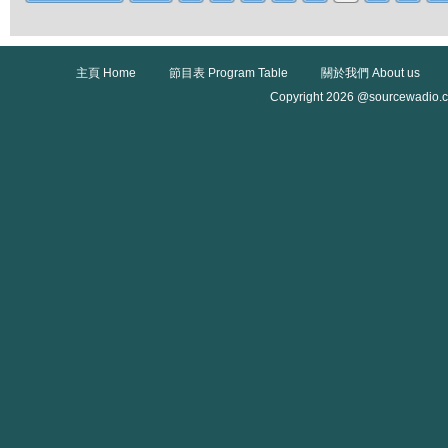
主頁 Home
節目表 Program Table
關於我們 About us
Copyright 2026 @sourcewadio.