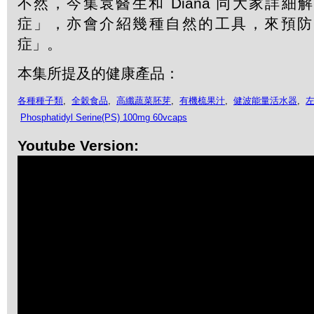
不然，今集袁醫生和 Diana 同大家詳
症」，亦會介紹幾種自然的工具，來預防
症」。
本集所提及的健康產品：
各種種子類
,
全穀食品
,
高纖蔬菜胚芽
,
有機梳果汁
,
健波能量活水器
,
Phosphatidyl Serine(PS) 100mg 60vcaps
Youtube Version: