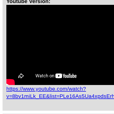
Youtube Version:
https://www.youtube.com/watch?
v=8bv1miLk_EE&list=PLe16As5Ua4xpdsEr