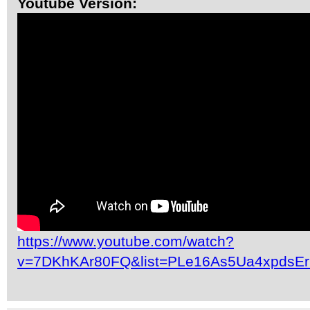
Youtube Version:
https://www.youtube.com/watch?
v=7DKhKAr80FQ&list=PLe16As5Ua4xpdsE