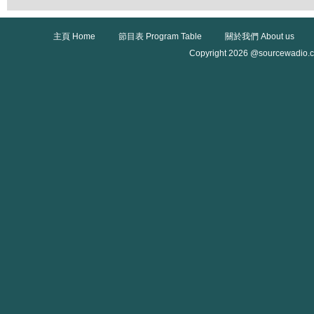
主頁 Home
節目表 Program Table
關於我們 About us
Copyright 2026 @sourcewadio.