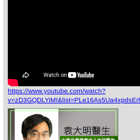
https://www.youtube.com/watch?
v=zD3GQDLYiMI&list=PLe16As5Ua4xpdsEr