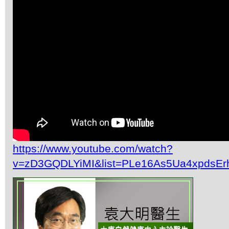
https://www.youtube.com/watch?
v=zD3GQDLYiMI&list=PLe16As5Ua4xpdsEr