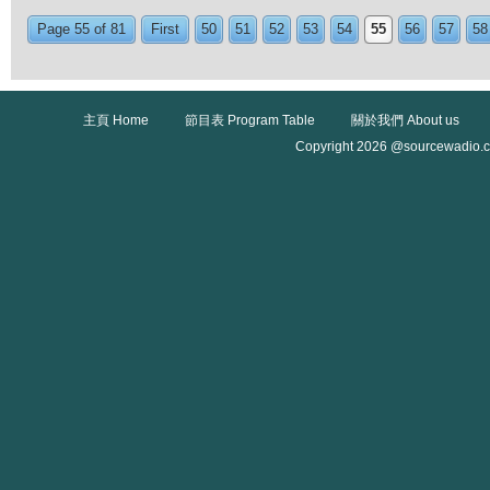
Page 55 of 81
First
50
51
52
53
54
55
56
57
58
主頁 Home
節目表 Program Table
關於我們 About us
Copyright 2026 @sourcewadio.