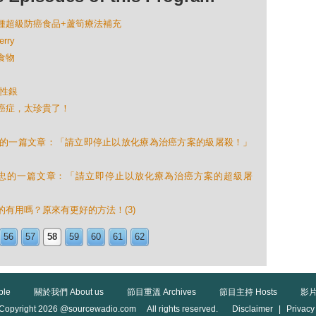
13種超級防癌食品+蘆筍療法補充
rry
食物
膠性銀
生談癌症，太珍貴了！
學忠的一篇文章：「請立即停止以放化療為治癌方案的級屠殺！」
陳學忠的一篇文章：「請立即停止以放化療為治癌方案的超級屠
真的有用嗎？原來有更好的方法！(3)
56
57
58
59
60
61
62
ble
關於我們 About us
節目重溫 Archives
節目主持 Hosts
影片
Copyright 2026 @sourcewadio.com All rights reserved.
Disclaimer
|
Privacy