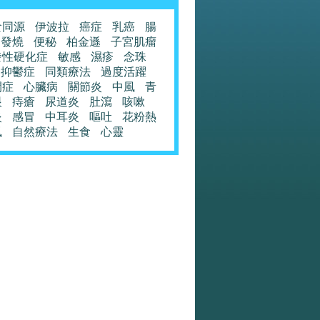
食同源
伊波拉
癌症
乳癌
腸
發燒
便秘
柏金遜
子宮肌瘤
發性硬化症
敏感
濕疹
念珠
抑鬱症
同類療法
過度活躍
閉症
心臟病
關節炎
中風
青
眼
痔瘡
尿道炎
肚瀉
咳嗽
炎
感冒
中耳炎
嘔吐
花粉熱
風
自然療法
生食
心靈