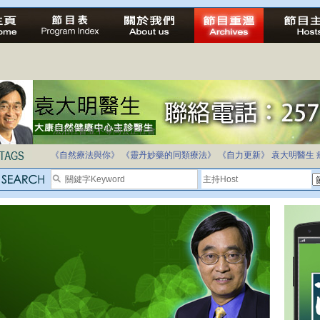
法治社會並不等同公正社會
自家教育合法化-推動多元化教育，全民學卷制
《自然療法與你》
《靈丹妙藥的同類療法》
《自力更新》
袁大明醫生