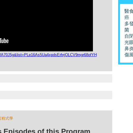
醫
癌
多
菌
自
光
鼻
傷
GWA70J5g&list=PLe16As5Ua4xpdsErhrjOLCV9mgr68ofYH
言程式學
isodes of this Program