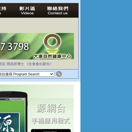
癌症
周兆祥博士
《生食食出新生》