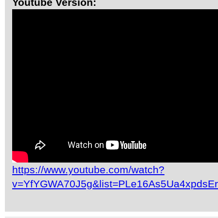
Youtube Version:
https://www.youtube.com/watch?
v=YfYGWA70J5g&list=PLe16As5Ua4xpdsE