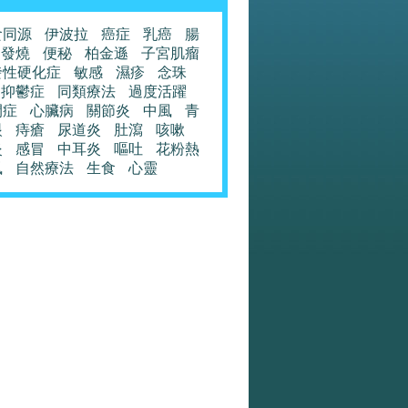
食同源
伊波拉
癌症
乳癌
腸
發燒
便秘
柏金遜
子宮肌瘤
發性硬化症
敏感
濕疹
念珠
抑鬱症
同類療法
過度活躍
閉症
心臟病
關節炎
中風
青
眼
痔瘡
尿道炎
肚瀉
咳嗽
炎
感冒
中耳炎
嘔吐
花粉熱
風
自然療法
生食
心靈