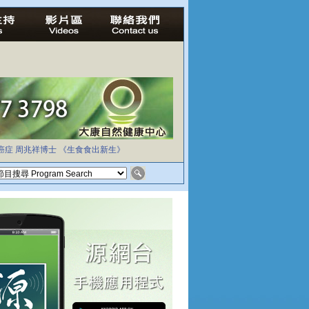
癌症
周兆祥博士
《生食食出新生》