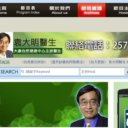
法治社會並不等同公正社會
自家教育合法化-推動多元化教育，全民學卷制
《自然療法與你》
《靈丹妙藥的同類療法》
《自力更新》
袁大明醫生