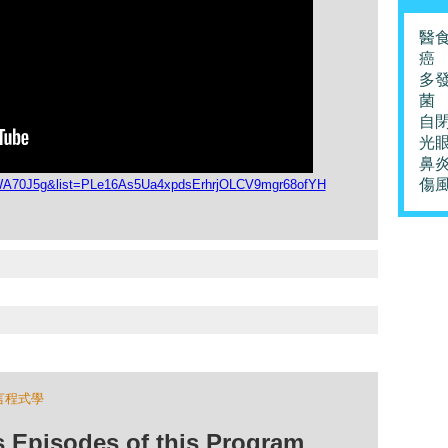
醫
癌
多
菌
自
光
鼻
傷
GWA70J5g&list=PLe16As5Ua4xpdsErhrjOLCV9mgr68ofYH
言程式學
isodes of this Program