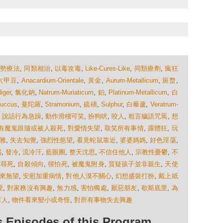
順勢療法
,
同類相治
,
以毒攻毒
,
Like-Cures-Like
,
同類療劑
,
瘋狂
六甲豆
,
Anacardium-Orientale
,
黃金
,
Aurum-Metallicum
,
斑蝥
,
iger
,
氯化鈉
,
Natrum-Muriaticum
,
鉑
,
Platinum-Metallicum
,
白
Succus
,
曼陀羅
,
Stramonium
,
硫磺
,
Sulphur
,
白藜蘆
,
Veratrum-
,
說話行為急躁
,
動作滑稽可笑
,
扮狗吠
,
咬人
,
粗言穢語咒罵
,
想
有魔鬼跟隨或被人殺死
,
對愛情失望
,
取笑所有事情
,
露體狂
,
玩
雅
,
失去知覺
,
強烈性慾望
,
看見蛇鼠靠近
,
婆婆媽媽
,
好色淫蕩
,
竭
,
發冷
,
流冷汗
,
藍眼圈
,
整天沈思
,
不信任他人
,
宗教性憂鬱
,
不
世尋死
,
自殺傾向
,
很怕死
,
被魔鬼附身
,
質疑孩子並非親生
,
天使
來無望
,
安慰加重病情
,
對他人漠不關心
,
幻想盛裝打扮
,
戴上紙
愛
,
對家務沒有興趣
,
無力感
,
害怕獨處
,
厭惡朋友
,
歇斯底里
,
為
有人
,
物件看來變小或奇怪
,
對所有事物失去興趣
isodes of this Program