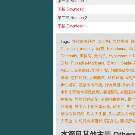
第一節 Section 1
下載 Download
第二節 Section 2
下載 Download
Tags:
自然療法與你
,
袁大明
,
同類療法
,
症
,
mania
,
insanity
,
顛茄
,
Belladonna
,
馬
Cantharis
,
黑莨菪
,
天仙子
,
Hyoscyamus-N
頭翁
,
Pulsatilla-Nigricans
,
墨魚汁
,
Sepia-
Album
,
充血面紅
,
野性不安
,
剪開撕破衣物
逃跑
,
急性瘋狂
,
大腦興奮
,
疑神疑鬼
,
幻想
弄性器官
,
說話滔滔不絕
,
行為無聊
,
動作不
水和光亮物件導致痙攣
,
極端邪惡
,
身體衰
斷祈禱
,
對救贖感絕望
,
身體扭曲疼痛
,
厭
與魔鬼
,
雙手合十端坐如石像
,
疑病症
,
對將
皇冠假裝威嚴
,
對丈夫生厭
,
對小孩失去母
人高傲
,
幻想所有東西都損害身心
,
藐視所
本節目其他主題 Others Ep