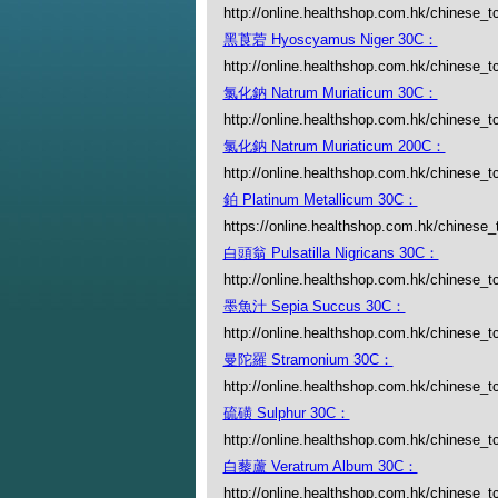
http://online.healthshop.com.hk/chinese_t
黑莨菪 Hyoscyamus Niger 30C：
http://online.healthshop.com.hk/chinese_
氯化鈉 Natrum Muriaticum 30C：
http://online.healthshop.com.hk/chinese_t
氯化鈉 Natrum Muriaticum 200C：
http://online.healthshop.com.hk/chinese_t
鉑 Platinum Metallicum 30C：
https://online.healthshop.com.hk/chinese_
白頭翁 Pulsatilla Nigricans 30C：
http://online.healthshop.com.hk/chinese_tc/
墨魚汁 Sepia Succus 30C：
http://online.healthshop.com.hk/chinese_t
曼陀羅 Stramonium 30C：
http://online.healthshop.com.hk/chinese_
硫磺 Sulphur 30C：
http://online.healthshop.com.hk/chinese_t
白藜蘆 Veratrum Album 30C：
http://online.healthshop.com.hk/chinese_t