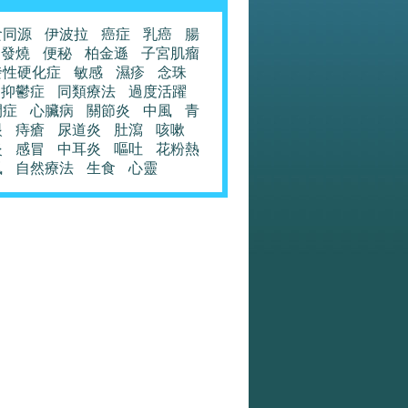
食同源
伊波拉
癌症
乳癌
腸
發燒
便秘
柏金遜
子宮肌瘤
發性硬化症
敏感
濕疹
念珠
抑鬱症
同類療法
過度活躍
閉症
心臟病
關節炎
中風
青
眼
痔瘡
尿道炎
肚瀉
咳嗽
炎
感冒
中耳炎
嘔吐
花粉熱
風
自然療法
生食
心靈