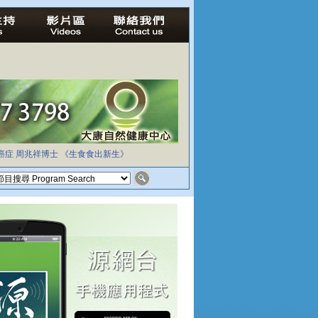
癌症
周兆祥博士
《生食食出新生》