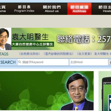
法治社會並不等同公正社會
自家教育合法化-推動多元化教育，全民學卷制
《自然療法與你》
《靈丹妙藥的同類療法》
《自力更新》
袁大明醫生