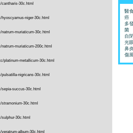
c/cantharis-30c.html
醫
癌
tc/hyoscyamus-niger-30c.html
多
菌
c/natrum-muriaticum-30c.html
自
光
c/natrum-muriaticum-200c.html
鼻
傷
tc/platinum-metallicum-30c.html
pulsatilla-nigricans-30c.html
c/sepia-succus-30c.html
tc/stramonium-30c.html
c/sulphur-30c.html
c/veratrum-album-30c.html