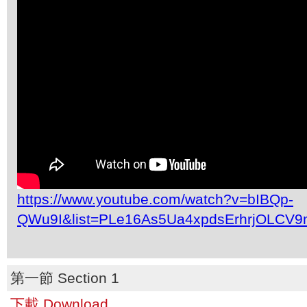
https://www.youtube.com/watch?v=bIBQp-
QWu9I&list=PLe16As5Ua4xpdsErhrjOLCV9
第一節 Section 1
下載 Download