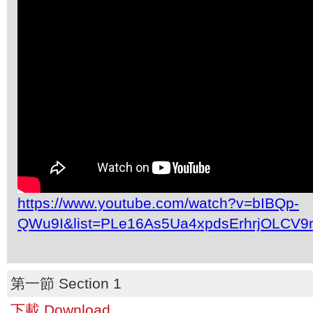
https://www.youtube.com/watch?v=bIBQp-
QWu9I&list=PLe16As5Ua4xpdsErhrjOLCV9
第一節 Section 1
下載 Download