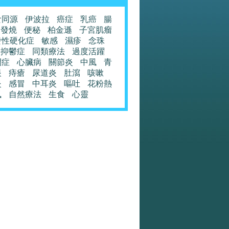
食同源
伊波拉
癌症
乳癌
腸
發燒
便秘
柏金遜
子宮肌瘤
發性硬化症
敏感
濕疹
念珠
抑鬱症
同類療法
過度活躍
閉症
心臟病
關節炎
中風
青
眼
痔瘡
尿道炎
肚瀉
咳嗽
炎
感冒
中耳炎
嘔吐
花粉熱
風
自然療法
生食
心靈