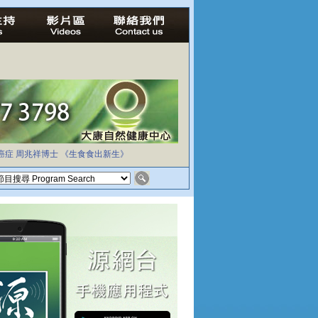
癌症
周兆祥博士
《生食食出新生》