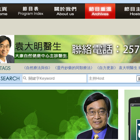
法治社會並不等同公正社會
自家教育合法化-推動多元化教育，全民學卷制
《自然療法與你》
《靈丹妙藥的同類療法》
《自力更新》
袁大明醫生