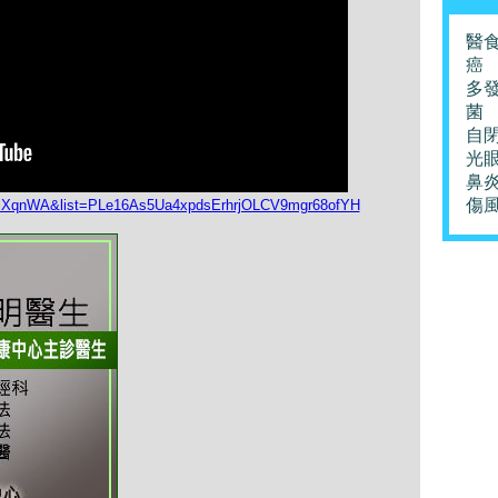
醫
癌
多
菌
自
光
鼻
傷
WPiXqnWA&list=PLe16As5Ua4xpdsErhrjOLCV9mgr68ofYH