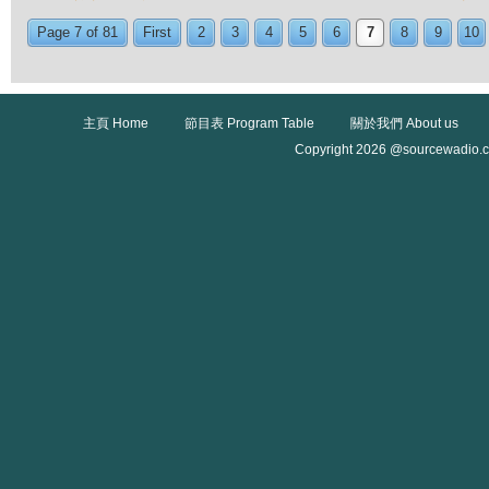
Page 7 of 81
First
2
3
4
5
6
7
8
9
10
主頁 Home
節目表 Program Table
關於我們 About us
Copyright 2026 @sourcewadio.