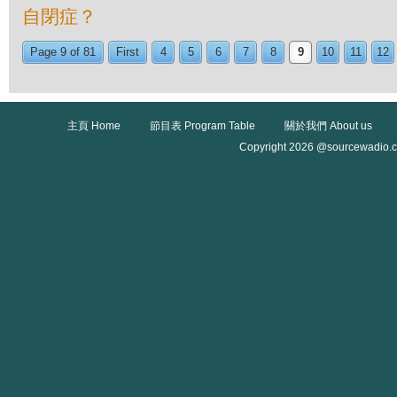
自閉症？
Page 9 of 81
First
4
5
6
7
8
9
10
11
12
主頁 Home
節目表 Program Table
關於我們 About us
Copyright 2026 @sourcewadio.