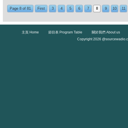
Page 8 of 81
First
3
4
5
6
7
8
9
10
11
主頁 Home
節目表 Program Table
關於我們 About us
Copyright 2026 @sourcewadio.