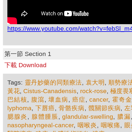
https://www.youtube.com/watch?v=febSl_m
第一節 Section 1
下載 Download
Tags:
靈丹妙藥的同類療法
,
袁大明
,
順勢療
黃花
,
Cistus-Canadensis
,
rock-rose
,
極度畏
巴結核
,
腹瀉
,
壞血病
,
癌症
,
cancer
,
霍奇
lyphoma
,
下唇癌
,
骨骼疾病
,
髖關節疾病
,
左
腮腺炎
,
腺體腫脹
,
glandular-swelling
,
膿漏
nasopharyngeal-cancer
,
咽喉炎
,
咽喉痛
,
眼