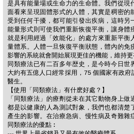
是具有能量場或生命力的生命體。我們從現
面看來呈現固體形式的人體，其實是稠密的
受到任何干擾，都可能引發出疾病，這時另
能量形式則可使我們重新恢復平衡，讓身體
就是利用經過「效能化」的處方來重新平衡
量體系。人體一旦恢復平衡狀態，體內的免
影響的系統就會開始展現更佳的機能，維持更
同類療法已有二百多年歴史，是今時今日世
大約有五億人口經常採用，75 個國家有政
醫生。
【使用「同類療法」有什麽好處？】
「同類療法」的療劑從未在其它動物身上做
都是以健康的人為測試對象，我們也都清楚
產生的影響。在治療急病、慢性病及奇難雜
同類療法的優點︰
--- 世界上最省錢及又最有效的醫療體系