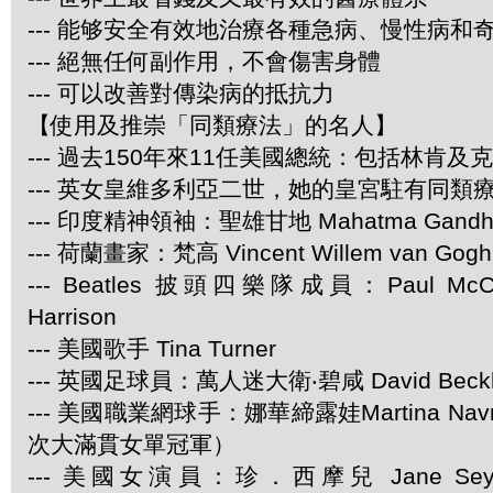
--- 能够安全有效地治療各種急病、慢性病和
--- 絕無任何副作用，不會傷害身體
--- 可以改善對傳染病的抵抗力
【使用及推崇「同類療法」的名人】
--- 過去150年來11任美國總統：包括林肯及
--- 英女皇維多利亞二世，她的皇宮駐有同類
--- 印度精神領袖：聖雄甘地 Mahatma Gandh
--- 荷蘭畫家：梵高 Vincent Willem van Gogh
--- Beatles 披頭四樂隊成員：Paul McCar
Harrison
--- 美國歌手 Tina Turner
--- 英國足球員：萬人迷大衛‧碧咸 David Beck
--- 美國職業網球手：娜華締露娃Martina Navra
次大滿貫女單冠軍）
--- 美國女演員：珍．西摩兒 Jane Se