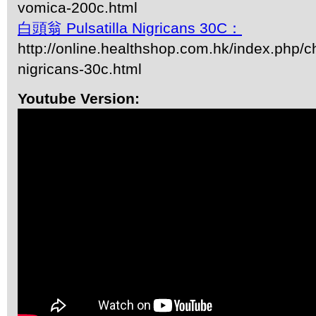
vomica-200c.html
白頭翁 Pulsatilla Nigricans 30C：
http://online.healthshop.com.hk/index.php/ch
nigricans-30c.html
Youtube Version: