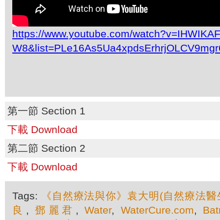
https://www.youtube.com/watch?v=IHWIKAF
W8&list=PLe16As5Ua4xpdsErhrjOLCV9mgr
第一節 Section 1
下載 Download
第二節 Section 2
下載 Download
Tags:
《自然療法與你》袁大明(自然療法醫
良
,
鄧麗君
,
Water
,
WaterCure.com
,
Bat