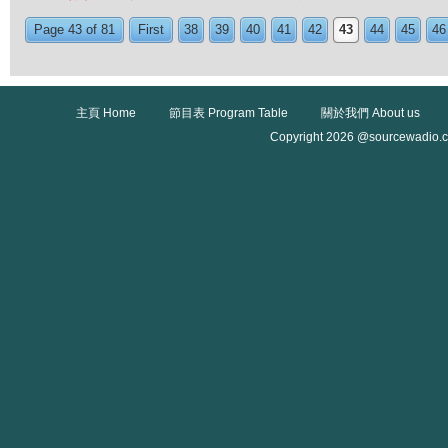
Page 43 of 81
First
38
39
40
41
42
43
44
45
46
主頁 Home
節目表 Program Table
關於我們 About us
Copyright 2026 @sourcewadio.