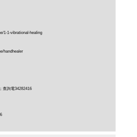
/1-1-vibrational-healing
ge/handhealer
hau；查詢電34282416
96