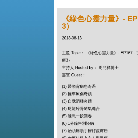
《綠色心靈力量》- EP
3）
2018-08-13
主題 Topic： 《綠色心靈力量》- EP167
療3）
主持人 Hosted by： 周兆祥博士
嘉賓 Guest：
(1) 醫頸背病患奇遇
(2) 撞車療傷奇蹟
(3) 自我消腫奇蹟
(4) 尾龍碎骨隨氣縫合
(5) 膝患一按回春
(6) 1分鐘告別怪病
(7) 治頭痛順手醫好皮膚癌