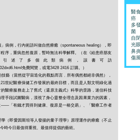
醫
癌
多
菌
自
光
行內術語叫做自然療癒（spontaneous healing），即
鼻
療程序，重病忽然復原，暫時無法科學解釋。（在《給患癌朋友
傷
祥引述了多個此類病例，該書可訪
387fb0102dxd6.html免費閱覽，或電3428 2416 訂購。）
的技藝（當然從宇宙造化的觀點而言﹐所有偶然都絕非偶然），
21世紀醫療保健工作發展的最終目標，而且是人類文明綠化過
方的醫療服務走上了舊式（還原主義式）科學的歪路，迷信科技
物理手段試圖醫病，漠視了身心靈整全理念及因果業力的因素，
意——「有錢才買得到健康、復原是一樁交易」、「醫療工作者
學（即愛因斯坦等人發揚的量子理學）原理運作的療癒（不止
是今時今日最值得重視、最值得提倡的藝術。