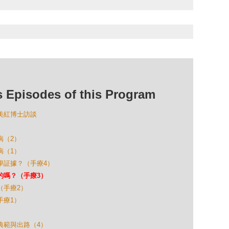
isodes of this Program
陳美紅博士訪談
病（2）
病（1）
科學証據？（手療4）
真的嗎？（手療3）
聲（手療2）
手療1）
的典範與出路（4）