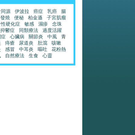
食同源
伊波拉
癌症
乳癌
腸
發燒
便秘
柏金遜
子宮肌瘤
發性硬化症
敏感
濕疹
念珠
抑鬱症
同類療法
過度活躍
閉症
心臟病
關節炎
中風
青
眼
痔瘡
尿道炎
肚瀉
咳嗽
炎
感冒
中耳炎
嘔吐
花粉熱
風
自然療法
生食
心靈