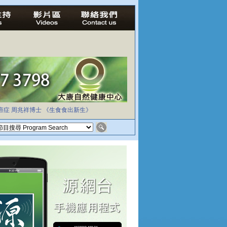
癌症
周兆祥博士
《生食食出新生》