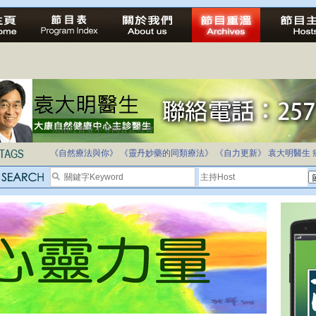
法治社會並不等同公正社會
自家教育合法化-推動多元化教育，全民學卷制
《自然療法與你》
《靈丹妙藥的同類療法》
《自力更新》
袁大明醫生