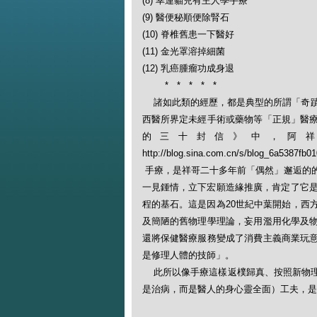
(8) 幸運貓兒有主人學手療
(9) 醫便秘順便除腎石
(10) 脊椎舊患一下醫好
(11) 金光罩溶掉細菌
(12) 乳癌腫瘤功成身退
* * * * *
諸如此類的經歷，都是典型的所謂「奇蹟」病例，
西醫所界定未經手術或藥物等「正規」醫
的三十封信》中，阿
http://blog.sina.com.cn/s/blog_6a5
手療，是祥哥二十多年前「偶然」邂逅的
一見鍾情，立下宏願造緣推廣，肯定了它是
程的基石。這是因為20世紀中葉開始，西
及簡陋的舊物理學理論，妄用濫用化學及
還將保健醫療服務變成了消費主義商業玩
是修理人體的技師」。
此所以像手療這樣返樸歸真、按照新物理
是治病，而是醫人的身心靈全面）工夫，