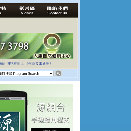
癌症
周兆祥博士
《生食食出新生》