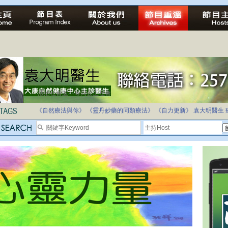
法治社會並不等同公正社會
自家教育合法化-推動多元化教育，全民學卷制
《自然療法與你》
《靈丹妙藥的同類療法》
《自力更新》
袁大明醫生