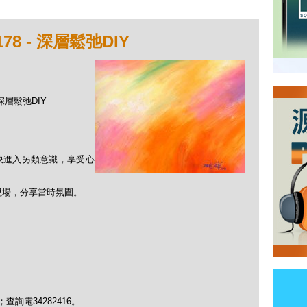
8 - 深層鬆弛DIY
 深層鬆弛DIY
快進入另類意識，享受心
的現場，分享當時氛圍。
chau；查詢電34282416。