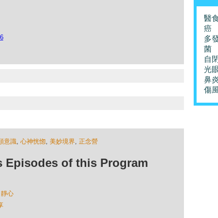
醫
癌
96
多
菌
自
光
鼻
傷
類意識
,
心神恍惚
,
美妙境界
,
正念營
isodes of this Program
 靜心
享