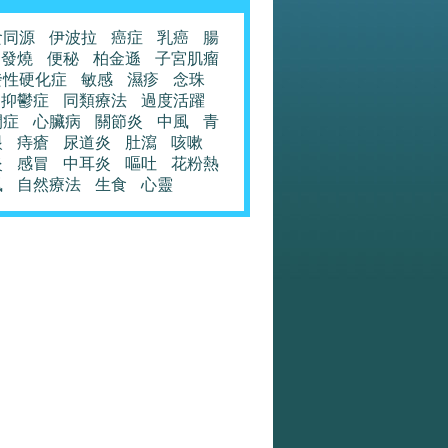
食同源
伊波拉
癌症
乳癌
腸
發燒
便秘
柏金遜
子宮肌瘤
發性硬化症
敏感
濕疹
念珠
抑鬱症
同類療法
過度活躍
閉症
心臟病
關節炎
中風
青
眼
痔瘡
尿道炎
肚瀉
咳嗽
炎
感冒
中耳炎
嘔吐
花粉熱
風
自然療法
生食
心靈