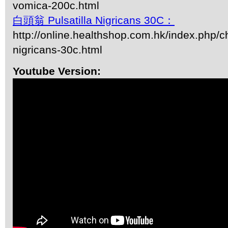
vomica-200c.html
白頭翁 Pulsatilla Nigricans 30C：
http://online.healthshop.com.hk/index.php/ch
nigricans-30c.html
Youtube Version: