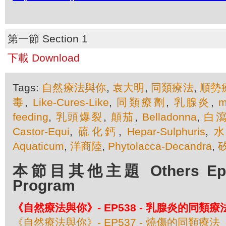
第一節 Section 1
下載 Download
Tags:
自然療法與你
,
袁大明
,
同類療法
,
順勢
毒
,
Like-Cures-Like
,
同類療劑
,
乳腺炎
,
m
feeding
,
乳頭爆裂
,
顛茄
,
Belladonna
,
白
Castor-Equi
,
硫化鈣
,
Hepar-Sulphuris
,
Aquaticum
,
洋商陸
,
Phytolacca-Decandra
,
本節目其他主題 Others Episo
Program
《自然療法與你》- EP538 - 乳腺炎的同類療
《自然療法與你》- EP537 - 燒傷的同類療法