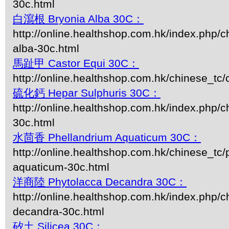
30c.html
白瀉根 Bryonia Alba 30C：
http://online.healthshop.com.hk/index.php/c
alba-30c.html
馬趾甲 Castor Equi 30C：
http://online.healthshop.com.hk/chinese_tc/
硫化鈣 Hepar Sulphuris 30C：
http://online.healthshop.com.hk/index.php/c
30c.html
水茴香 Phellandrium Aquaticum 30C：
http://online.healthshop.com.hk/chinese_tc/
aquaticum-30c.html
洋商陸 Phytolacca Decandra 30C：
http://online.healthshop.com.hk/index.php/c
decandra-30c.html
矽土 Silicea 30C：