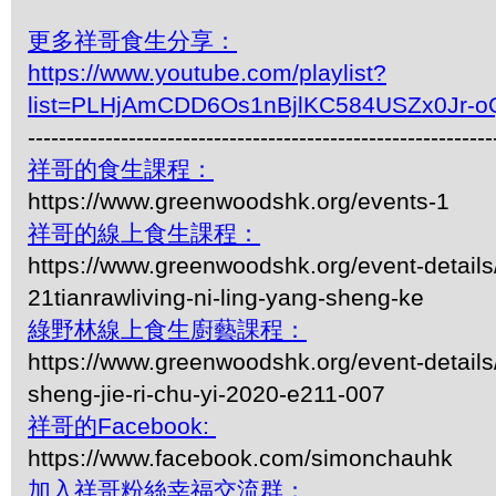
更多祥哥食生分享：
https://www.youtube.com/playlist?
list=PLHjAmCDD6Os1nBjlKC584USZx0Jr-o
------------------------------------------------------------
祥哥的食生課程：
https://www.greenwoodshk.org/events-1
祥哥的線上食生課程：
https://www.greenwoodshk.org/event-details
21tianrawliving-ni-ling-yang-sheng-ke
綠野林線上食生廚藝課程：
https://www.greenwoodshk.org/event-details
sheng-jie-ri-chu-yi-2020-e211-007
祥哥的Facebook:
https://www.facebook.com/simonchauhk
加入祥哥粉絲幸福交流群：