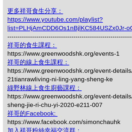
更多祥哥食生分享：
https://www.youtube.com/playlist?
list=PLHjAmCDD6Os1nBjlKC584USZx0Jr-o
------------------------------------------------------------
祥哥的食生課程：
https://www.greenwoodshk.org/events-1
祥哥的線上食生課程：
https://www.greenwoodshk.org/event-details
21tianrawliving-ni-ling-yang-sheng-ke
綠野林線上食生廚藝課程：
https://www.greenwoodshk.org/event-details
sheng-jie-ri-chu-yi-2020-e211-007
祥哥的Facebook:
https://www.facebook.com/simonchauhk
加入祥哥粉絲幸福交流群：