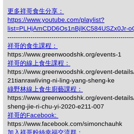
更多祥哥食生分享：
https://www.youtube.com/playlist?
list=PLHjAmCDD6Os1nBjlKC584USZx0Jr-o
------------------------------------------------------------
祥哥的食生課程：
https://www.greenwoodshk.org/events-1
祥哥的線上食生課程：
https://www.greenwoodshk.org/event-details
21tianrawliving-ni-ling-yang-sheng-ke
綠野林線上食生廚藝課程：
https://www.greenwoodshk.org/event-details
sheng-jie-ri-chu-yi-2020-e211-007
祥哥的Facebook:
https://www.facebook.com/simonchauhk
加入祥哥粉絲幸福交流群：