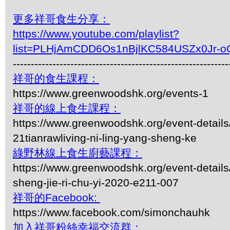
更多祥哥食生分享：
https://www.youtube.com/playlist?
list=PLHjAmCDD6Os1nBjlKC584USZx0Jr-o
------------------------------------------------------------
祥哥的食生課程：
https://www.greenwoodshk.org/events-1
祥哥的線上食生課程：
https://www.greenwoodshk.org/event-details
21tianrawliving-ni-ling-yang-sheng-ke
綠野林線上食生廚藝課程：
https://www.greenwoodshk.org/event-details
sheng-jie-ri-chu-yi-2020-e211-007
祥哥的Facebook:
https://www.facebook.com/simonchauhk
加入祥哥粉絲幸福交流群：