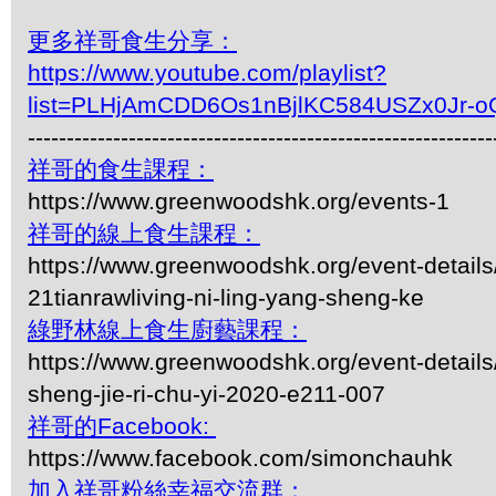
更多祥哥食生分享：
https://www.youtube.com/playlist?
list=PLHjAmCDD6Os1nBjlKC584USZx0Jr-o
------------------------------------------------------------
祥哥的食生課程：
https://www.greenwoodshk.org/events-1
祥哥的線上食生課程：
https://www.greenwoodshk.org/event-details
21tianrawliving-ni-ling-yang-sheng-ke
綠野林線上食生廚藝課程：
https://www.greenwoodshk.org/event-details
sheng-jie-ri-chu-yi-2020-e211-007
祥哥的Facebook:
https://www.facebook.com/simonchauhk
加入祥哥粉絲幸福交流群：