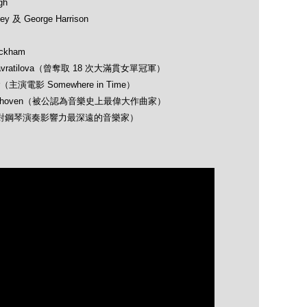
gh
 及 George Harrison
ckham
avratilova（曾奪取 18 次大滿貫女單冠軍）
（主演電影 Somewhere in Time）
 Beethoven（被公認為音樂史上最偉大作曲家）
opin（對鋼琴演奏影響力最深遠的音樂家）