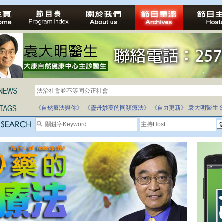
法治社會並不等同公正社會
自家教育合法化-推動多元化教育，全民學卷制
《自然療法與你》
《靈丹妙藥的同類療法》
《自力更新》
袁大明醫生