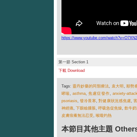
https://www.youtube.com/watch?v=O7XN2
第一節 Section 1
下載 Download
Tags:
靈丹妙藥的同類療法
,
袁大明
,
順勢
哮喘
,
asthma
,
焦慮症發作
,
anxiety-attac
psoriasis
,
發冷畏寒
,
對健康狀況感焦慮
,
神經痛
,
下眼瞼腫脹
,
呼吸急促焦燥
,
飲牛奶
皮膚痕癢無法忍受
,
喉嚨灼熱
本節目其他主題 Others Ep