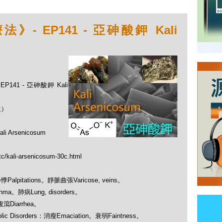
 EP141 - 亞砷酸鉀 Kali
141 - 亞砷酸鉀 Kali
生）
rsenicosum
tc/kali-arsenicosum-30c.html
心悸Palpitations。靜脈曲張Varicose, veins。
hma。肺病Lung, disorders。
：腹瀉Diarrhea。
lic Disorders：消瘦Emaciation。衰弱Faintness。