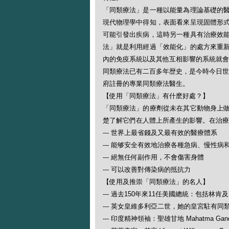
「同類療法」是一種以能量為理論基礎的
現代物理學中得知，表面看來呈現固體形
可能引發出疾病，這時另一種具有治療效
法」就是利用經過「效能化」的處方來重
內的免疫系統以及其他互相影響的系統就會
同類療法已有二百多年歴史，是今時今日世
府註冊的專業同類療法醫生。
【使用「同類療法」有什麽好處？】
「同類療法」的療劑從未在其它動物身上
楚了解它們在人體上所產生的影響。在治療
--- 世界上最省錢及又最有效的醫療體系
--- 能够安全有效地治療各種急病、慢性病
--- 絕無任何副作用，不會傷害身體
--- 可以改善對傳染病的抵抗力
【使用及推崇「同類療法」的名人】
--- 過去150年來11任美國總統：包括林肯
--- 英女皇維多利亞二世，她的皇宮駐有同
--- 印度精神領袖：聖雄甘地 Mahatma Gand