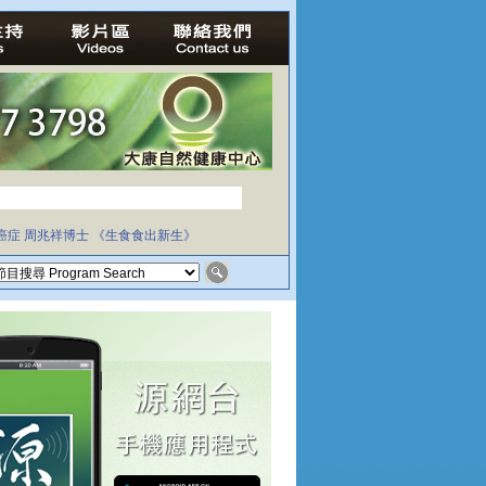
癌症
周兆祥博士
《生食食出新生》