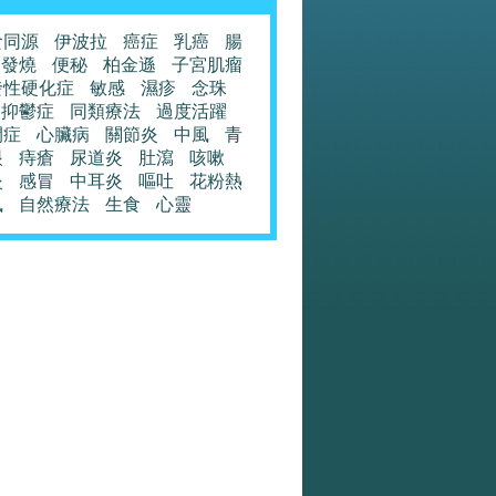
食同源
伊波拉
癌症
乳癌
腸
發燒
便秘
柏金遜
子宮肌瘤
發性硬化症
敏感
濕疹
念珠
抑鬱症
同類療法
過度活躍
閉症
心臟病
關節炎
中風
青
眼
痔瘡
尿道炎
肚瀉
咳嗽
炎
感冒
中耳炎
嘔吐
花粉熱
風
自然療法
生食
心靈