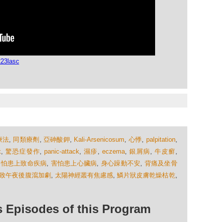
23lasc
療法
,
同類療劑
,
亞砷酸鉀
,
Kali-Arsenicosum
,
心悸
,
palpitation
,
k
,
驚恐症發作
,
panic-attack
,
濕疹
,
eczema
,
銀屑病
,
牛皮癬
,
害怕患上致命疾病
,
害怕患上心臟病
,
身心躁動不安
,
背痛及坐骨
致午夜後腹瀉加劇
,
太陽神經叢有焦慮感
,
鱗片狀皮膚乾燥枯乾
,
isodes of this Program