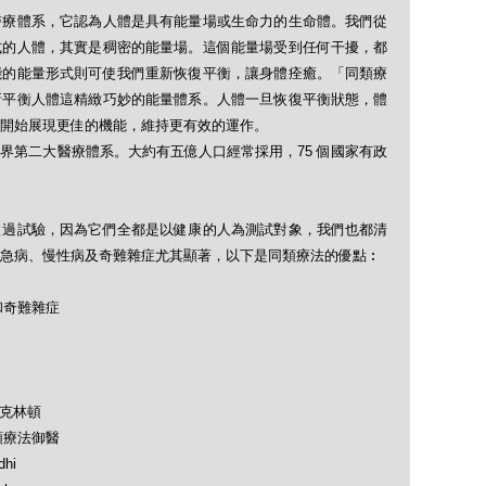
醫療體系，它認為人體是具有能量場或生命力的生命體。我們從
式的人體，其實是稠密的能量場。這個能量場受到任何干擾，都
能的能量形式則可使我們重新恢復平衡，讓身體痊癒。「同類療
新平衡人體這精緻巧妙的能量體系。人體一旦恢復平衡狀態，體
開始展現更佳的機能，維持更有效的運作。
界第二大醫療體系。大約有五億人口經常採用，75 個國家有政
做過試驗，因為它們全都是以健康的人為測試對象，我們也都清
急病、慢性病及奇難雜症尤其顯著，以下是同類療法的優點︰
和奇難雜症
及克林頓
類療法御醫
hi