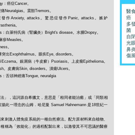
ogy：癌症Cancer。
經痛Neuralgias。震顫Tremors。
醫
癌
慮症發作Anxiety, attacks。驚恐症發作Panic, attacks。嫉妒
多
sthenia。
菌
ders：白萊特氏病（腎臟炎）Bright's disease。水腫Dropsy。
自
：麻疹Measles。
光
ness。
鼻
眼球突出Exophthalmus。眼疾Eye, disorders。
傷
s：濕疹Eczema。銀屑病（牛皮癬）Psoriasis。上皮瘤Epithelioma。
ash。皮膚病Skin, disorders。潰瘍Ulcers。
rs：舌頭神經痛Tongue, neuralgia
「順勢療法」，這詞源自希臘文，意思是「相同者能治癒」或「同類相
理念的山姆．哈尼曼 Samuel Hahnemann 是18世紀一
劑來刺激人體免疫系統的一種自然療法。配方原材料來自植物、
一種稱為「效能化」的過程配製出來，以激發其不可思議的醫療