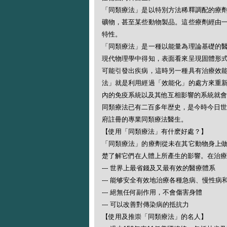
「同類療法」是以特別方法稀釋調配的療
礦物，甚至某些動物製品。這些療劑經由
特性。
「同類療法」是一種以能量為理論基礎的
現代物理學中得知，表面看來呈現固體形
可能引發出疾病，這時另一種具有治療效
法」就是利用經過「效能化」的處方來重
內的免疫系統以及其他互相影響的系統就會
同類療法已有二百多年歴史，是今時今日世
府註冊的專業同類療法醫生。
【使用「同類療法」有什麽好處？】
「同類療法」的療劑從未在其它動物身上
楚了解它們在人體上所產生的影響。在治療
--- 世界上最省錢及又最有效的醫療體系
--- 能够安全有效地治療各種急病、慢性病
--- 絕無任何副作用，不會傷害身體
--- 可以改善對傳染病的抵抗力
【使用及推崇「同類療法」的名人】