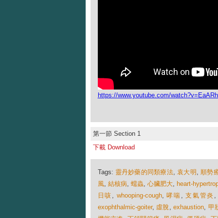
https://www.youtube.com/watch?v=EaA
第一節 Section 1
下載 Download
Tags:
靈丹妙藥的同類療法
,
袁大明
,
順勢
風
,
結核病
,
蠕蟲
,
心臟肥大
,
heart-hypertro
日咳
,
whooping-cough
,
哮喘
,
支氣管炎
exophthalmic-goiter
,
虛脫
,
exhaustion
,
甲