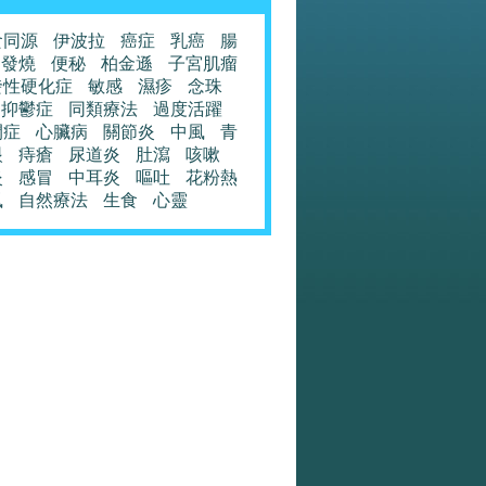
食同源
伊波拉
癌症
乳癌
腸
發燒
便秘
柏金遜
子宮肌瘤
發性硬化症
敏感
濕疹
念珠
抑鬱症
同類療法
過度活躍
閉症
心臟病
關節炎
中風
青
眼
痔瘡
尿道炎
肚瀉
咳嗽
炎
感冒
中耳炎
嘔吐
花粉熱
風
自然療法
生食
心靈