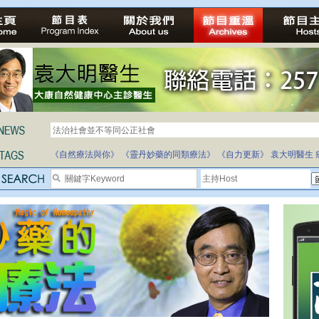
法治社會並不等同公正社會
自家教育合法化-推動多元化教育，全民學卷制
《自然療法與你》
《靈丹妙藥的同類療法》
《自力更新》
袁大明醫生