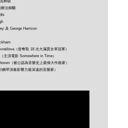
及克林頓
類療法御醫
hi
gh
 及 George Harrison
ckham
avratilova（曾奪取 18 次大滿貫女單冠軍）
（主演電影 Somewhere in Time）
 Beethoven（被公認為音樂史上最偉大作曲家）
opin（對鋼琴演奏影響力最深遠的音樂家）