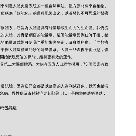
劑來刺激人體免疫系統的一種自然療法。配方原材料來自植物、
一種稱為「效能化」的過程配製出來，以激發其不可思議的醫療
醫療體系，它認為人體是具有能量場或生命力的生命體。我們從
式的人體，其實是稠密的能量場。這個能量場受到任何干擾，都
能的能量形式則可使我們重新恢復平衡，讓身體痊癒。「同類療
新平衡人體這精緻巧妙的能量體系。人體一旦恢復平衡狀態，體
開始展現更佳的機能，維持更有效的運作。
界第二大醫療體系。大約有五億人口經常採用，75 個國家有政
做過試驗，因為它們全都是以健康的人為測試對象，我們也都清
急病、慢性病及奇難雜症尤其顯著，以下是同類療法的優點︰
和奇難雜症