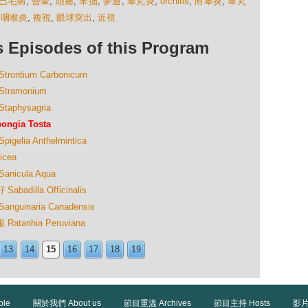
巴毛病
,
昏暈
,
頭痛
,
笨拙
,
夢遊
,
睾丸炎
,
orchitis
,
附睾炎
,
睾丸
,
咽喉炎
,
複視
,
眼球突出
,
近視
isodes of this Program
ntium Carbonicum
ramonium
physagria
gia Tosta
ia Anthelmintica
cea
icula Aqua
illa Officinalis
inaria Canadensis
anhia Peruviana
13
14
15
16
17
18
19
ble
關於我們 About us
節目重溫 Archives
節目主持 Hosts
影片