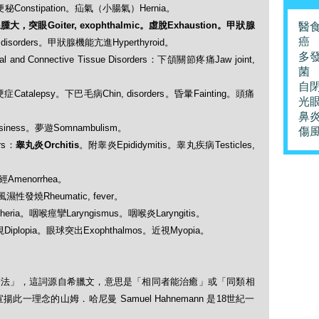
rs：便秘Constipation。疝氣（小腸氣）Hernia。
大，突眼Goiter, exophthalmic。虛脫Exhaustion。甲狀腺
醫
癌
disorders。甲狀腺機能亢進Hyperthyroid。
多
nd Connective Tissue Disorders：下頜關節疼痛Jaw joint,
菌
自
硬症Catalepsy。下巴毛病Chin, disorders。昏暈Fainting。頭痛
光
鼻
umsiness。夢遊Somnambulism。
傷
rs：
睾丸炎Orchitis
。附睾炎Epididymitis。睾丸疾病Testicles,
月經Amenorrhea。
：風濕性發燒Rheumatic, fever。
theria。咽喉痙攣Laryngismus。咽喉炎Laryngitis。
：複視Diplopia。眼球突出Exophthalmos。近視Myopia。
「順勢療法」，這詞源自希臘文，意思是「相同者能治癒」或「同類相
理念的山姆．哈尼曼 Samuel Hahnemann 是18世紀一