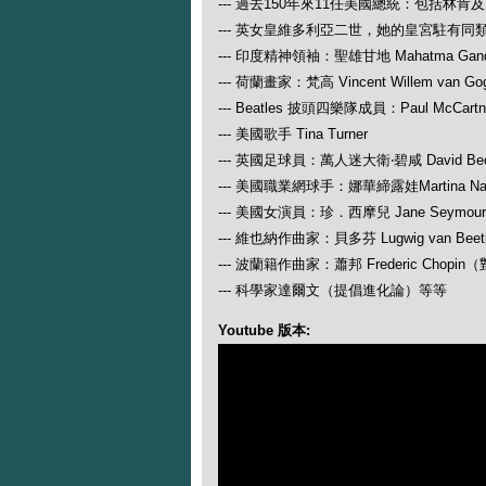
--- 過去150年來11任美國總統：包括林肯
--- 英女皇維多利亞二世，她的皇宮駐有同
--- 印度精神領袖：聖雄甘地 Mahatma Gand
--- 荷蘭畫家：梵高 Vincent Willem van Go
--- Beatles 披頭四樂隊成員：Paul McCartney
--- 美國歌手 Tina Turner
--- 英國足球員：萬人迷大衛‧碧咸 David Be
--- 美國職業網球手：娜華締露娃Martina N
--- 美國女演員：珍．西摩兒 Jane Seymour
--- 維也納作曲家：貝多芬 Lugwig van
--- 波蘭籍作曲家：蕭邦 Frederic Ch
--- 科學家達爾文（提倡進化論）等等
Youtube 版本: