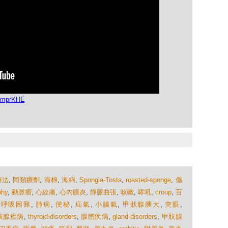
RhmprKHE
療法
,
同類療劑
,
海棉
,
海綿
,
Spongia-Tosta
,
roasted-sponge
,
傷
phy
,
動脈瘤
,
心絞痛
,
心內膜炎
,
靜脈曲張
,
咳嗽
,
哮吼
,
croup
,
百
,
呼吸困難
,
肺病
,
便秘
,
疝氣
,
小腸氣
,
甲狀腺腫大
,
突眼
,
狀腺疾病
,
thyroid-disorders
,
腺體疾病
,
gland-disorders
,
甲狀腺