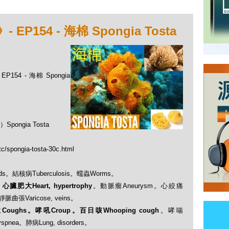
154 - 海棉 Spongia Tosta
54 - 海棉 Spongia
ngia Tosta
tc/spongia-tosta-30c.html
olds。結核病Tuberculosis。蠕蟲Worms。
：
心臟肥大Heart, hypertrophy
。動脈瘤Aneurysm。心絞痛
。靜脈曲張Varicose, veins。
Coughs。哮吼Croup。百日咳Whooping cough
。哮喘
nea。肺病Lung, disorders。