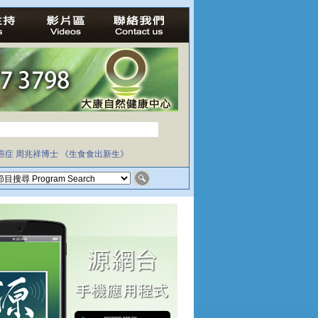
癌症
周兆祥博士
《生食食出新生》