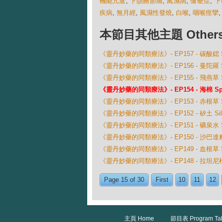
機能亢進
,
下頜關節痛
,
風濕病
,
僵硬症
,
下
疾病
,
無月經
,
風濕性發燒
,
白喉
,
咽喉痙攣
本節目其他主題 Others Ep
《靈丹妙藥的同類療法》- EP157 - 碳酸鍶 Stro
《靈丹妙藥的同類療法》- EP156 - 曼陀羅 St
《靈丹妙藥的同類療法》- EP155 - 飛燕草 Sta
《靈丹妙藥的同類療法》- EP154 - 海棉 Spon
《靈丹妙藥的同類療法》- EP153 - 赤根草 Spigel
《靈丹妙藥的同類療法》- EP152 - 矽土 Sili
《靈丹妙藥的同類療法》- EP151 - 礦泉水 San
《靈丹妙藥的同類療法》- EP150 - 沙巴達籽 Sabad
《靈丹妙藥的同類療法》- EP149 - 血根草 Sangu
《靈丹妙藥的同類療法》- EP148 - 拉坦尼根 Rat
Page 15 of 30
First
10
11
12
主頁 Home
節目表 Program Ta