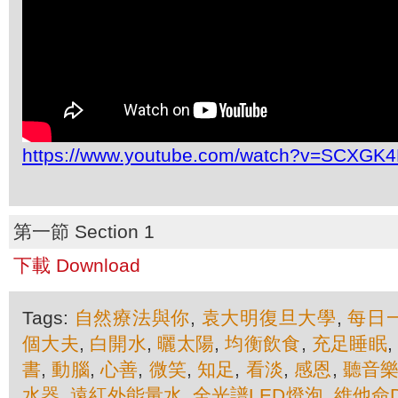
https://www.youtube.com/watch?v=SCXGK
第一節 Section 1
下載 Download
Tags:
自然療法與你
,
袁大明復旦大學
,
每日
個大夫
,
白開水
,
曬太陽
,
均衡飲食
,
充足睡眠
書
,
動腦
,
心善
,
微笑
,
知足
,
看淡
,
感恩
,
聽音
水器
,
遠紅外能量水
,
全光譜LED燈泡
,
維他命D