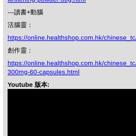
---讀書+動腦
活腦靈：
https://online.healthshop.com.hk/chinese_tc
創作靈：
https://online.healthshop.com.hk/chinese_tc/
300mg-60-capsules.html
Youtube 版本: