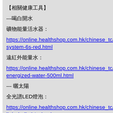
【相關健康工具】
---喝白開水
礦物能量活水器：
https://online.healthshop.com.hk/chinese_t
system-6s-red.html
遠紅外能量水：
https://online.healthshop.com.hk/chinese_tc/
energized-water-500ml.html
--- 曬太陽
全光譜LED燈泡：
https://online.healthshop.com.hk/chinese_tc/