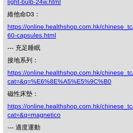
light-bulb-24w.html
維他命D3：
https://online.healthshop.com.hk/chinese_tc
60-capsules.html
--- 充足睡眠
接地系列：
https://online.healthshop.com.hk/chinese_tc
cat=&q=%E6%8E%A5%E5%9C%B0
磁性床墊：
https://online.healthshop.com.hk/chinese_tc
cat=&q=magnetico
--- 適度運動