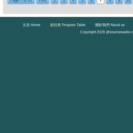
Page 7 of 81
First
2
3
4
5
6
7
8
9
10
主頁 Home
節目表 Program Table
關於我們 About us
Copyright 2026 @sourcewadio.