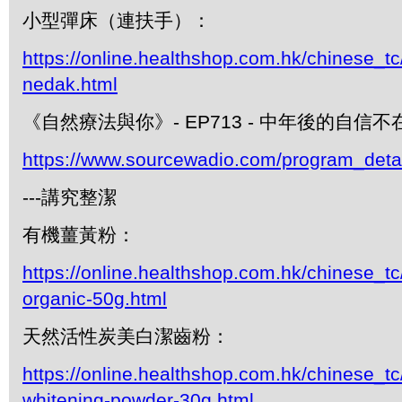
小型彈床（連扶手）：
https://online.healthshop.com.hk/chinese_tc
nedak.html
《自然療法與你》- EP713 - 中年後的自信
https://www.sourcewadio.com/program_deta
---講究整潔
有機薑黃粉：
https://online.healthshop.com.hk/chinese_tc
organic-50g.html
天然活性炭美白潔齒粉：
https://online.healthshop.com.hk/chinese_tc
whitening-powder-30g.html