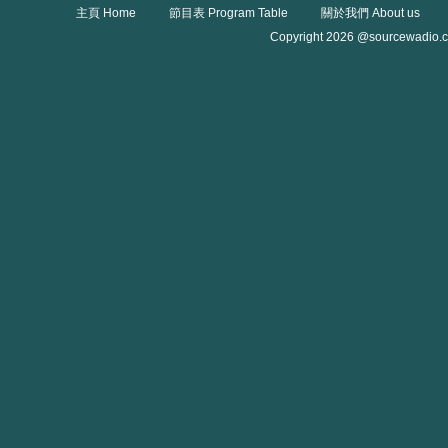
主頁 Home
節目表 Program Table
關於我們 About us
Copyright 2026 @sourcewadio.