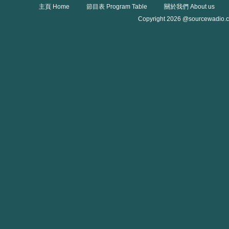
主頁 Home
節目表 Program Table
關於我們 About us
Copyright 2026 @sourcewadio.