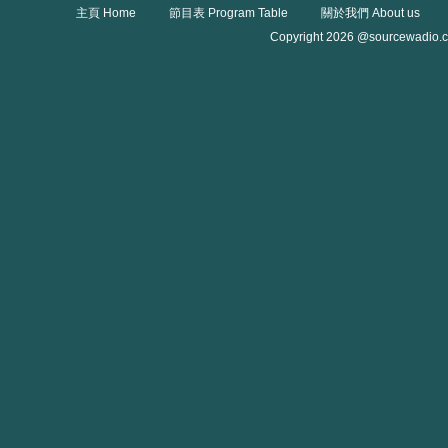
主頁 Home
節目表 Program Table
關於我們 About us
Copyright 2026 @sourcewadio.