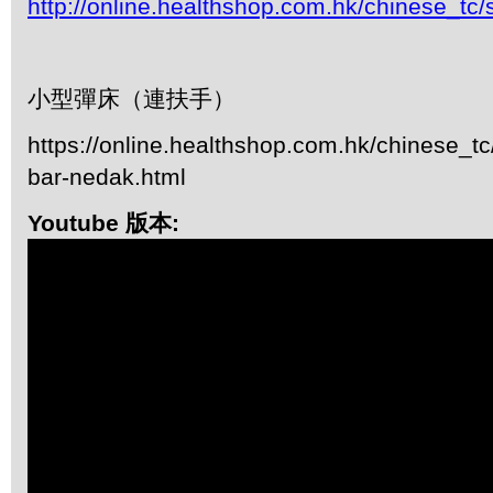
http://online.healthshop.com.hk/chinese_tc/s
小型彈床（連扶手）
https://online.healthshop.com.hk/chinese_tc
bar-nedak.html
Youtube 版本: