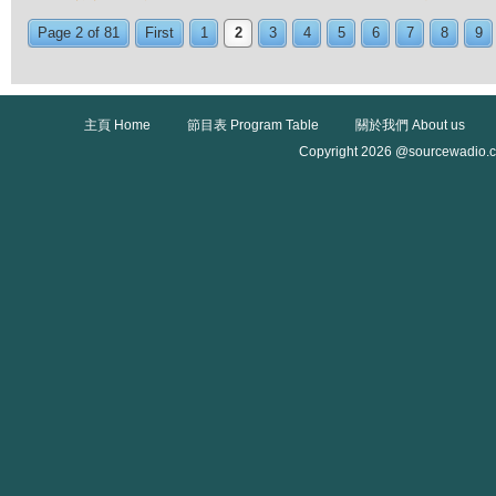
Page 2 of 81
First
1
2
3
4
5
6
7
8
9
主頁 Home
節目表 Program Table
關於我們 About us
Copyright 2026 @sourcewadio.