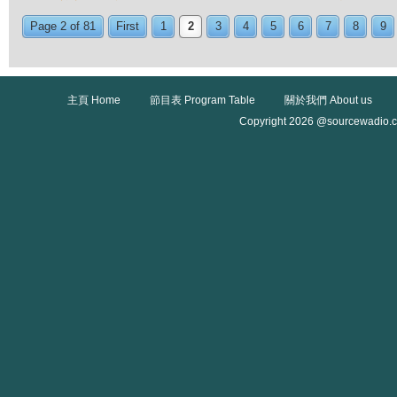
Page 2 of 81
First
1
2
3
4
5
6
7
8
9
主頁 Home
節目表 Program Table
關於我們 About us
Copyright 2026 @sourcewadio.