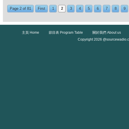
Page 2 of 81
First
1
2
3
4
5
6
7
8
9
主頁 Home
節目表 Program Table
關於我們 About us
Copyright 2026 @sourcewadio.