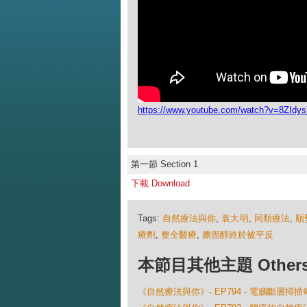
https://www.youtube.com/watch?v=8ZId
第一節 Section 1
下載 Download
Tags:
自然療法與你
,
袁大明
,
同類療法
,
順
療劑
,
整全醫療
,
膽固醇終於被平反
本節目其他主題 Others Ep
《自然療法與你》- EP794 - 電腦斷層