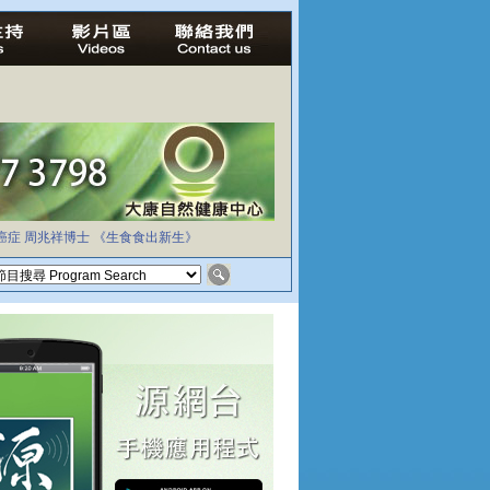
癌症
周兆祥博士
《生食食出新生》