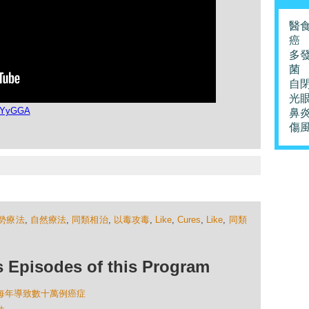
醫
癌
多
菌
自
光
ysYyGGA
鼻
傷
勢療法
,
自然療法
,
同類相治
,
以毒攻毒
,
Like
,
Cures
,
Like
,
同類
isodes of this Program
掃描每年導致數十萬例癌症