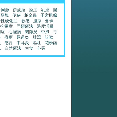
食同源
伊波拉
癌症
乳癌
腸
發燒
便秘
柏金遜
子宮肌瘤
發性硬化症
敏感
濕疹
念珠
抑鬱症
同類療法
過度活躍
閉症
心臟病
關節炎
中風
青
眼
痔瘡
尿道炎
肚瀉
咳嗽
炎
感冒
中耳炎
嘔吐
花粉熱
風
自然療法
生食
心靈