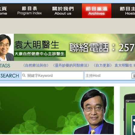
法治社會並不等同公正社會
自家教育合法化-推動多元化教育，全民學卷制
《自然療法與你》
《靈丹妙藥的同類療法》
《自力更新》
袁大明醫生