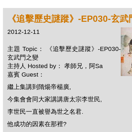
《追擊歷史謎蹤》-EP030-玄
2012-12-11
主題 Topic： 《追擊歷史謎蹤》-EP030-
玄武門之變
主持人 Hosted by： 孝師兄，阿Sa
嘉賓 Guest：
繼上集講到隋煬帝楊廣,
今集會會同大家講講唐太宗李世民,
李世民一直被譽為世之名君.
他成功的因素在那裡?