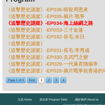
《追擊歷史謎蹤》-EP036-暗殺周恩來
《追擊歷史謎蹤》-EP035-鴉片‧戰爭
《追擊歷史謎蹤》-EP034-海上絲綢之路
《追擊歷史謎蹤》-EP033-三寸金蓮
《追擊歷史謎蹤》-EP032-長毛‧末日
《追擊歷史謎蹤》
《追擊歷史謎蹤》-EP031-長毛‧李秀成
《追擊歷史謎蹤》-EP030-玄武門之變
《追擊歷史謎蹤》-EP029-一代暴君隋煬帝
《追擊歷史謎蹤》-EP028-鴉片戰爭前香港的
Page 1 of 4
First
1
2
3
4
主頁 Home
節目表 Program Table
關於我們 About us